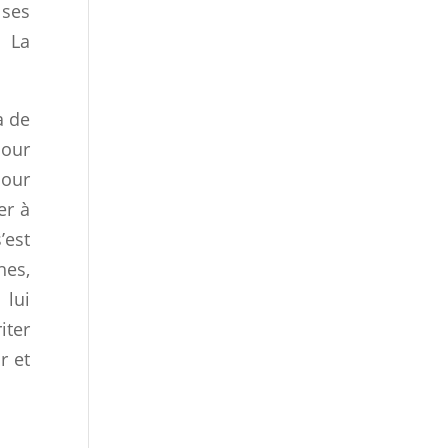
 ses
… La
a de
mour
mour
er à
’est
hes,
 lui
iter
r et