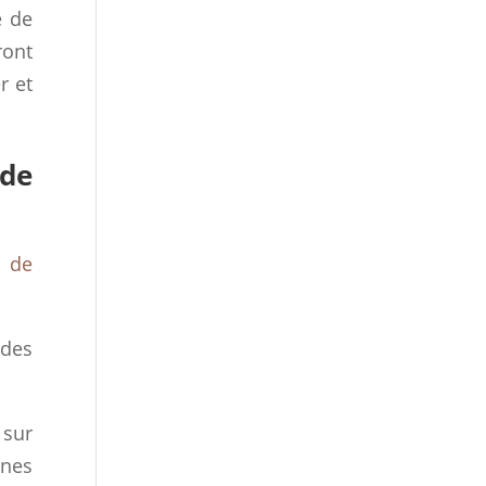
e de
ront
r et
 de
t de
 des
 sur
nnes