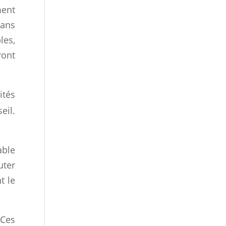
ment
dans
les,
ront
ités
eil.
able
uter
t le
 Ces