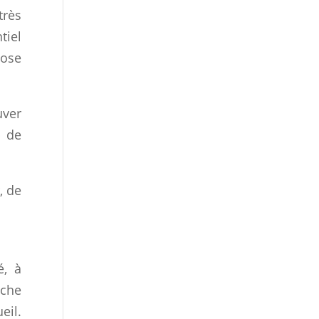
très
tiel
hose
uver
p de
, de
é, à
uche
eil.