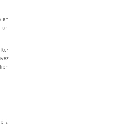
e en
u un
lter
uvez
lien
ié à