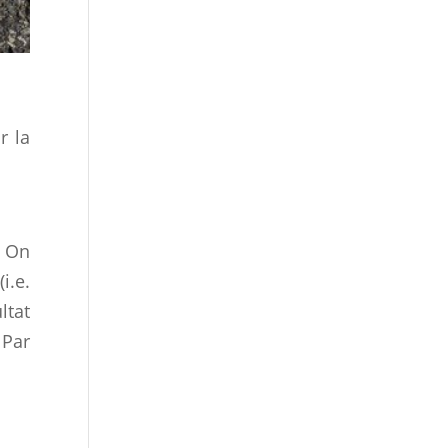
r la
. On
i.e.
ltat
 Par