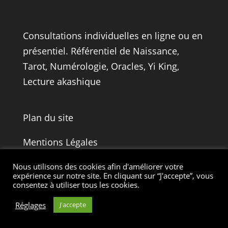
Consultations individuelles en ligne ou en
présentiel.
Référentiel de Naissance
,
Tarot
, Numérologie,
Oracles
,
Yi King,
Lecture akashique
Plan du site
Mentions Légales
Politique de Confidentialité
Nous utilisons des cookies afin d'améliorer votre
expérience sur notre site. En cliquant sur “J'accepte”, vous
consentez à utiliser tous les cookies.
© 2025 – Tarot Evolution – Tous droits
Réglages
J'accepte
réservés