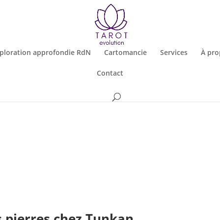
ploration approfondie RdN
Cartomancie
Services
À pro
Contact
s pierres chez Tunkan