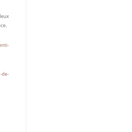
deux
ace.
nti-
-de-