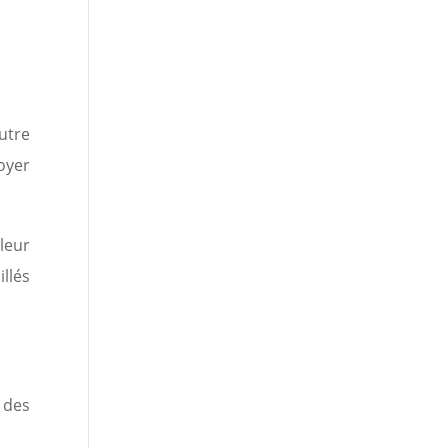
utre
oyer
 leur
illés
 des