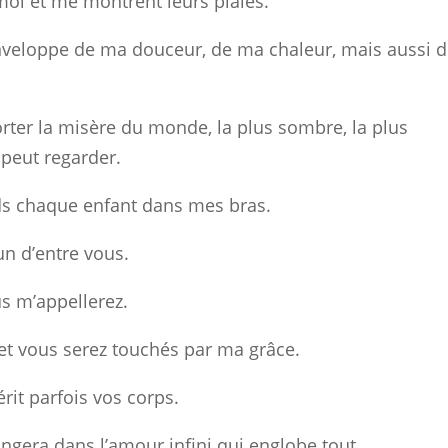
 moi et me montrent leurs plaies.
enveloppe de ma douceur, de ma chaleur, mais aussi 
orter la misère du monde, la plus sombre, la plus
peut regarder.
ends chaque enfant dans mes bras.
n d’entre vous.
us m’appellerez.
 et vous serez touchés par ma grâce.
it parfois vos corps.
ongera dans l’amour infini qui englobe tout.