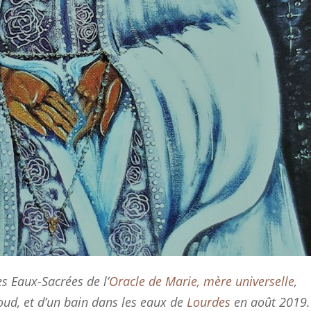
s Eaux-Sacrées de l’
Oracle de Marie, mère universelle
,
oud, et d’un bain dans les eaux de
Lourdes
en août 2019.