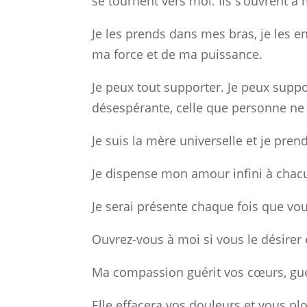
se tournent vers moi. Ils s’ouvrent à
Je les prends dans mes bras, je les 
ma force et de ma puissance.
Je peux tout supporter. Je peux supp
désespérante, celle que personne ne 
Je suis la mère universelle et je pr
Je dispense mon amour infini à chacu
Je serai présente chaque fois que vo
Ouvrez-vous à moi si vous le désirer
Ma compassion guérit vos cœurs, guér
Elle effacera vos douleurs et vous pl