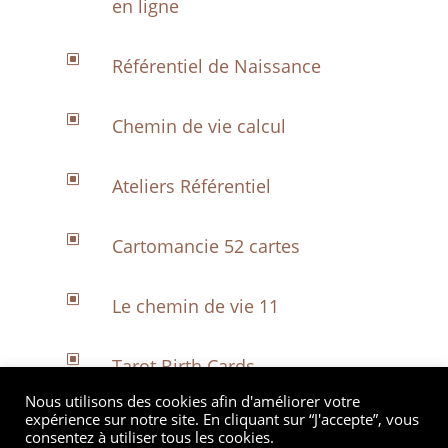
en ligne
W
Référentiel de Naissance
W
Chemin de vie calcul
W
Ateliers Référentiel
W
Cartomancie 52 cartes
W
Le chemin de vie 11
W
Tarot Birth Cards
Nous utilisons des cookies afin d'améliorer votre
expérience sur notre site. En cliquant sur “J'accepte”, vous
W
Accompagnement Référentiel
consentez à utiliser tous les cookies.