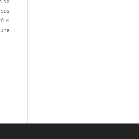
n de
nous
fois
 une