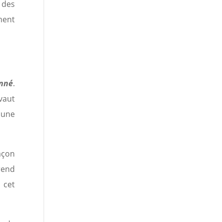
 des
ment
nné
.
vaut
 une
açon
rend
 cet